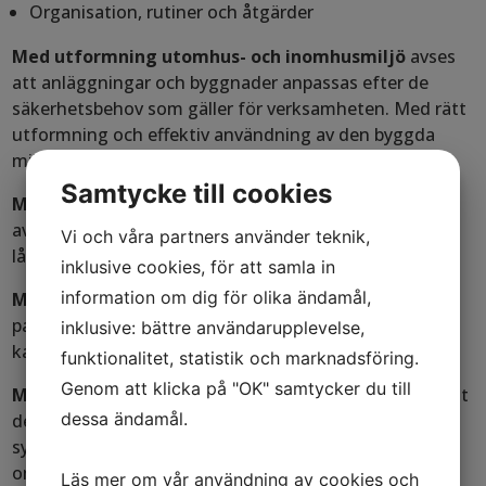
Organisation, rutiner och åtgärder
Med utformning utomhus- och inomhusmiljö
avses
att anläggningar och byggnader anpassas efter de
säkerhetsbehov som gäller för verksamheten. Med rätt
utformning och effektiv användning av den byggda
miljön kan förekomsten och oron för brott minskas.
Samtycke till cookies
Med mekaniskt skydd (byggnadsteknisk säkerhet)
avses väggar, golv, tak samt dörrar, och fönster. Även
Vi och våra partners använder teknik,
låssystem samt stängsel m m ingår i dessa åtgärder.
inklusive cookies, för att samla in
information om dig för olika ändamål,
Med tekniskt skydd (teleteknisk säkerhet)
avses
passerkontrollsystem, inbrottslarmsystem,
inklusive: bättre användarupplevelse,
kameraövervakning.
funktionalitet, statistik och marknadsföring.
Genom att klicka på "OK" samtycker du till
Med säkerhetsbelysning
avses väl belysta miljöer runt
dessa ändamål.
de byggnader och anläggningar man vill skydda, i
synnerhet dörrar, grindar och andra ingångar i
omslutningsyta, skalskydd.
Läs mer om vår användning av cookies och