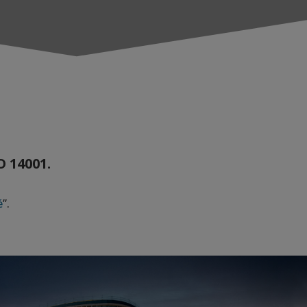
O 14001.
é
”.