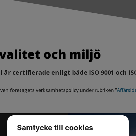
valitet och miljö
i är certifierade enligt både ISO 9001 och IS
även företagets verksamhetspolicy under rubriken ”
Affärsid
Samtycke till cookies