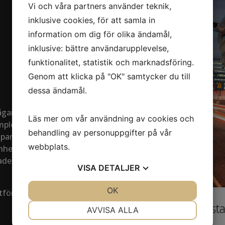
Vi och våra partners använder teknik,
inklusive cookies, för att samla in
information om dig för olika ändamål,
inklusive: bättre användarupplevelse,
funktionalitet, statistik och marknadsföring.
Genom att klicka på "OK" samtycker du till
dessa ändamål.
ågan att
Läs mer om vår användning av cookies och
mplexa
behandling av personuppgifter på vår
g partner
webbplats.
nhet
ade
VISA
DETALJER
JA
NEJ
OK
JA
NEJ
utförda
Forskaren Hagast
NÖDVÄNDIG
INSTÄLLNINGAR
AVVISA ALLA