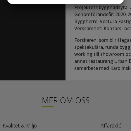
Allmän beskrivning
JA
NEJ
JA
NEJ
Projektets byggnadsyta:
MARKNADSFÖRING
STATISTIK
Genomförandeår: 2020-2
Byggherre: Vectura Fasti
Verksamhet: Kontors- och 
Forskaren, som blir Hagas
spektakulära, runda byggn
working till showroom och
annat restaurang Urban De
samarbete med Karolinska
MER OM OSS
Kvalitet & Miljö
Affärsidé