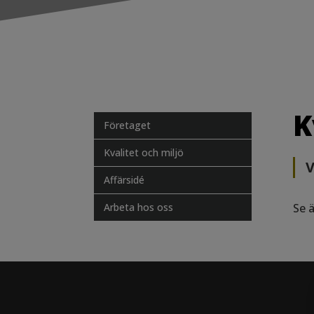
K
Företaget
Kvalitet och miljö
V
Affärsidé
Arbeta hos oss
Se 