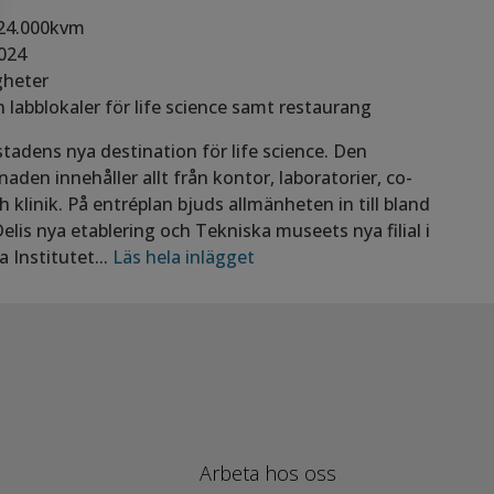
 24.000kvm
024
gheter
labblokaler för life science samt restaurang
tadens nya destination för life science. Den
aden innehåller allt från kontor, laboratorier, co-
 klinik. På entréplan bjuds allmänheten in till bland
lis nya etablering och Tekniska museets nya filial i
 Institutet...
Läs hela inlägget
Arbeta hos oss