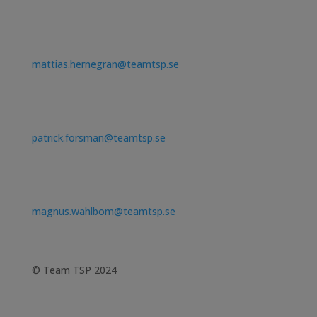
Tele och säkerhet
Telefon: 08-638 30 15
mattias.hernegran@teamtsp.se
Fysisk säkerhet
Telefon: 08-638 30 10
patrick.forsman@teamtsp.se
Styr och övervakning
Telefon: 08-638 30 55
magnus.wahlbom@teamtsp.se
© Team TSP 2024